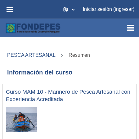
Saltar al contenido principal
Iniciar sesión (ingresar)
PÁNEL LATERAL
PESCA ARTESANAL
Resumen
Información del curso
Curso MAM 10 - Marinero de Pesca Artesanal con
Experiencia Acreditada