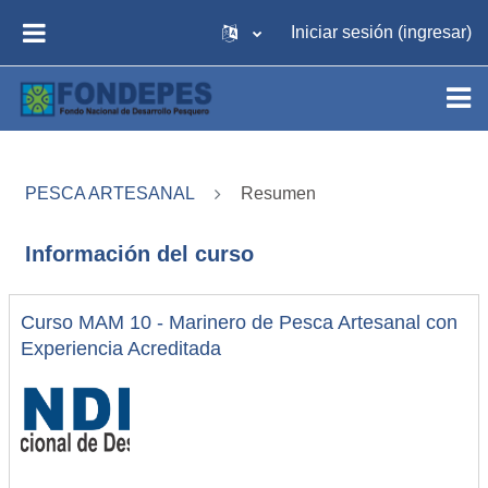
Saltar al contenido principal
Iniciar sesión (ingresar)
PÁNEL LATERAL
PESCA ARTESANAL
Resumen
Información del curso
Curso MAM 10 - Marinero de Pesca Artesanal con
Experiencia Acreditada